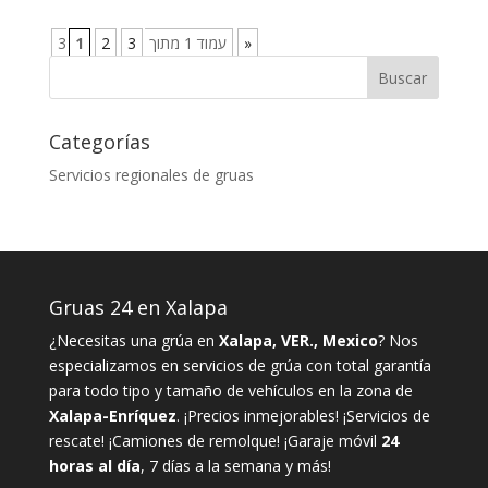
1
2
3
עמוד 1 מתוך 3
»
Categorías
Servicios regionales de gruas
Gruas 24 en Xalapa
¿Necesitas una grúa en
Xalapa, VER., Mexico
? Nos
especializamos en servicios de grúa con total garantía
para todo tipo y tamaño de vehículos en la zona de
Xalapa-Enríquez
. ¡Precios inmejorables! ¡Servicios de
rescate! ¡Camiones de remolque! ¡Garaje móvil
24
horas al día
, 7 días a la semana y más!